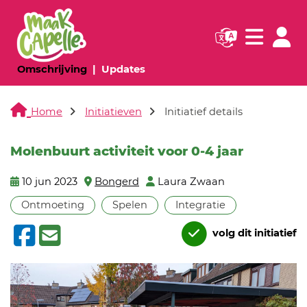
Navigatie websi
Navigatie
(huidige pagina)
(huidige pagina)
Omschrijving
Updates
Home
Initiatieven
Initiatief details
Molenbuurt activiteit voor 0-4 jaar
10 jun 2023
Bongerd
Laura Zwaan
Ontmoeting
Spelen
Integratie
volg dit initiatief