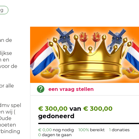
ng
an de
lijkse
n en
 voor de
r alle
een vraag stellen
dmv spel
€ 300,00
van
€ 300,00
n wij (
gedoneerd
 Oude
tmoeten
€ 0,00
nog nodig
100%
bereikt
1
donaties
erbinding
0
dagen te gaan