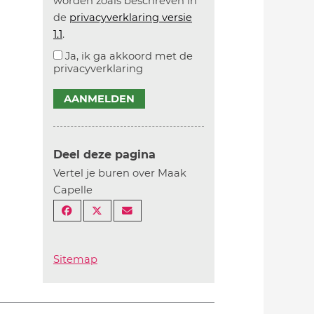
worden zoals beschreven in
de
privacyverklaring versie
1.1
.
Ja, ik ga akkoord met de
privacyverklaring
AANMELDEN
Deel deze pagina
Vertel je buren over Maak
Capelle
Sitemap