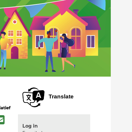
Translate
iatief
Log in