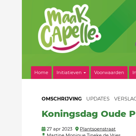
Home
Initiatieven
Voorwaarden
I
OMSCHRIJVING
UPDATES
VERSLA
Koningsdag Oude P
27 apr 2023
Plantsoenstraat
Martine Monique Tineke de Vries