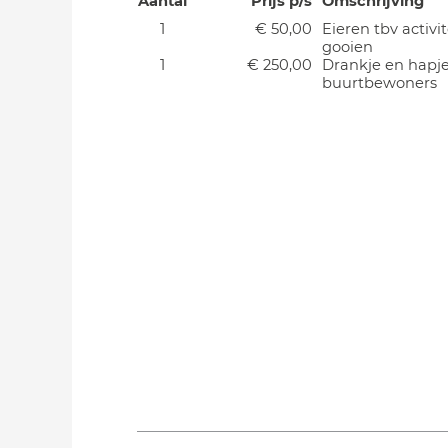
Aantal
Prijs p/s
Omschrijving
1
€ 50,00
Eieren tbv activit
gooien
1
€ 250,00
Drankje en hapje
buurtbewoners