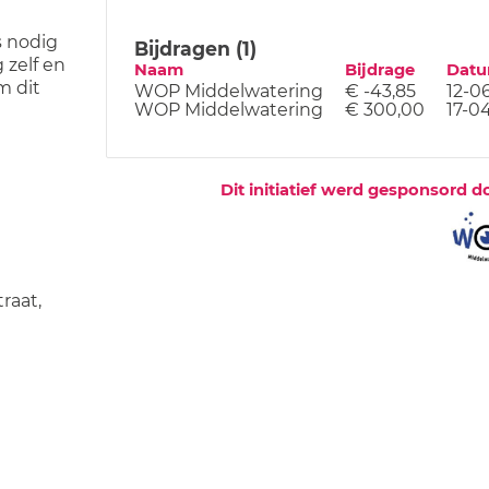
 nodig
Bijdragen (1)
 zelf en
Naam
Bijdrage
Dat
m dit
WOP Middelwatering
€ -43,85
12-0
WOP Middelwatering
€ 300,00
17-0
Dit initiatief werd gesponsord d
raat,