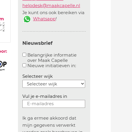
helpdesk@maakcapelle.nl
Je kunt ons ook bereiken via
Whatsapp
!
um
6-23
4-23
Nieuwsbrief
oor:
Belangrijke informatie
over Maak Capelle
Aanvinken om belangrijke informatie over maakca
Aanvinken om informatie 
Nieuwe initiatieven in:
Selecteer wijk
Vul je e-mailadres in
Ik ga ermee akkoord dat
mijn gegevens verwerkt