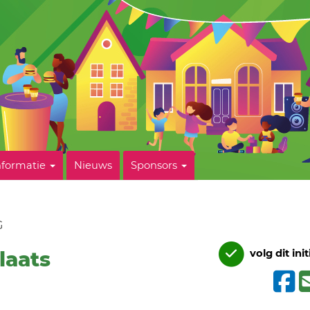
nformatie
Nieuws
Sponsors
G
laats
volg dit init