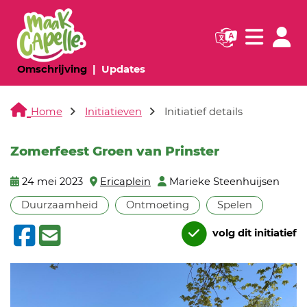
Navigatie websi
Navigatie
(huidige pagina)
(huidige pagina)
Omschrijving
Updates
Home
Initiatieven
Initiatief details
Zomerfeest Groen van Prinster
24 mei 2023
Ericaplein
Marieke Steenhuijsen
Duurzaamheid
Ontmoeting
Spelen
volg dit initiatief