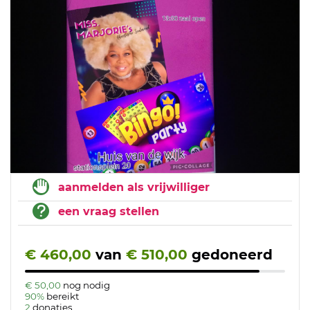
aanmelden als vrijwilliger
een vraag stellen
€ 460,00
van
€ 510,00
gedoneerd
€ 50,00
nog nodig
90%
bereikt
2
donaties