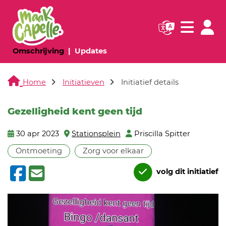
Navigatie websi
Navigatie
(huidige pagina)
(huidige pagina)
Omschrijving
Updates
Home
Initiatieven
Initiatief details
Gezelligheid kent geen tijd
30 apr 2023
Stationsplein
Priscilla Spitter
Ontmoeting
Zorg voor elkaar
volg dit initiatief