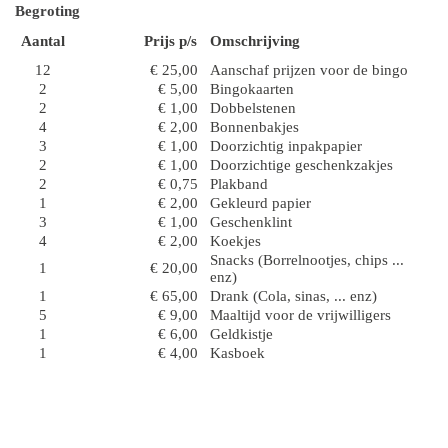
Begroting
Aantal
Prijs p/s
Omschrijving
12
€ 25,00
Aanschaf prijzen voor de bingo
2
€ 5,00
Bingokaarten
2
€ 1,00
Dobbelstenen
4
€ 2,00
Bonnenbakjes
3
€ 1,00
Doorzichtig inpakpapier
2
€ 1,00
Doorzichtige geschenkzakjes
2
€ 0,75
Plakband
1
€ 2,00
Gekleurd papier
3
€ 1,00
Geschenklint
4
€ 2,00
Koekjes
Snacks (Borrelnootjes, chips ...
1
€ 20,00
enz)
1
€ 65,00
Drank (Cola, sinas, ... enz)
5
€ 9,00
Maaltijd voor de vrijwilligers
1
€ 6,00
Geldkistje
1
€ 4,00
Kasboek