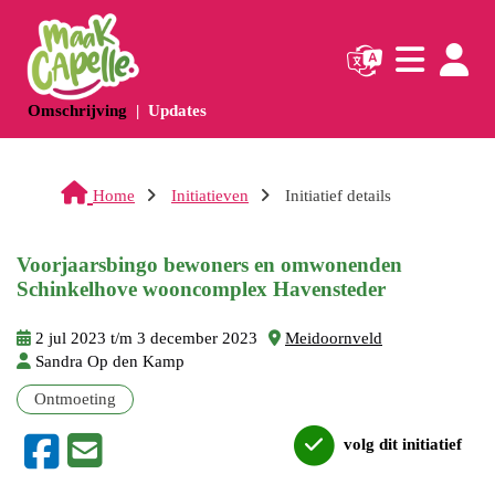
Navigatie websi
Navigatie
(huidige pagina)
(huidige pagina)
Omschrijving
Updates
Home
Initiatieven
Initiatief details
Voorjaarsbingo bewoners en omwonenden
Schinkelhove wooncomplex Havensteder
2 jul 2023 t/m 3 december 2023
Meidoornveld
Sandra Op den Kamp
Ontmoeting
volg dit initiatief