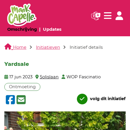
Navigatie websi
Navigatie
(huidige pagina)
(huidige pagina)
Omschrijving
Updates
Home
Initiatieven
Initiatief details
Yardsale
17 jun 2023
Solislaan
WOP Fascinatio
Ontmoeting
volg dit initiatief