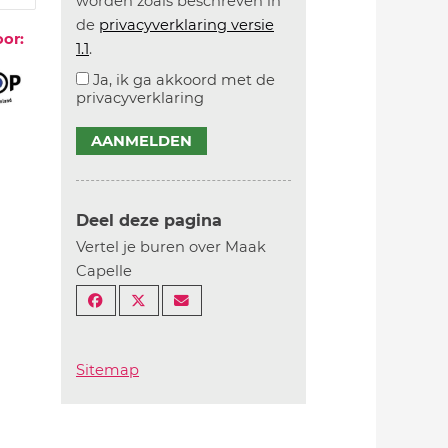
worden zoals beschreven in
de
privacyverklaring versie
oor:
1.1
.
Ja, ik ga akkoord met de
privacyverklaring
AANMELDEN
Deel deze pagina
Vertel je buren over Maak
Capelle
Sitemap