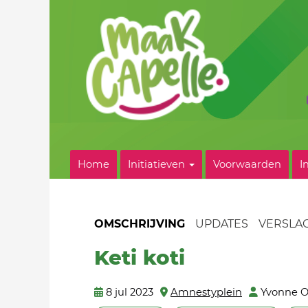
Home
Initiatieven
Voorwaarden
I
OMSCHRIJVING
UPDATES
VERSLA
Keti koti
8 jul 2023
Amnestyplein
Yvonne Ol