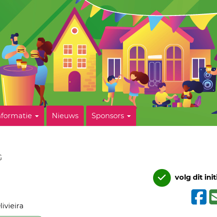
nformatie
Nieuws
Sponsors
G
volg dit init
ivieira