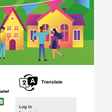
Translate
iatief
Log in