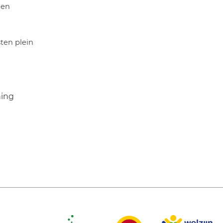
 en
en plein
ning