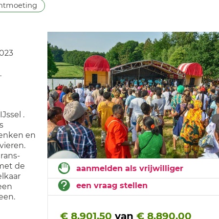
ntmoeting
2023
.
Jssel .
s
denken en
vieren.
rans-
 met de
aanmelden als vrijwilliger
lkaar
een vraag stellen
 een
een.
€ 8.901,50
van
€ 8.890,00