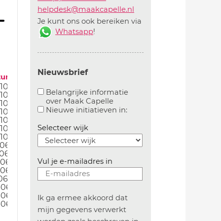
helpdesk@maakcapelle.nl
Je kunt ons ook bereiken via
Whatsapp
!
Nieuwsbrief
tum
10-23
Belangrijke informatie
10-23
over Maak Capelle
10-23
Aanvinken om belangrijke informatie over maakca
Aanvinken om informatie 
Nieuwe initiatieven in:
10-23
10-23
Selecteer wijk
10-23
10-23
06-23
06-23
Vul je e-mailadres in
-06-23
-06-23
06-23
-06-23
-06-23
Ik ga ermee akkoord dat
-06-23
mijn gegevens verwerkt