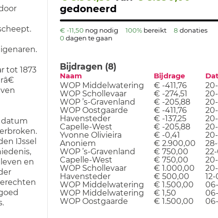
gedoneerd
 door
cheept.
€ -11,50
nog nodig
100%
bereikt
8
donaties
0
dagen te gaan
igenaren.
Bijdragen (8)
 tot 1873
Naam
Bijdrage
Da
râ€
WOP Middelwatering
€ -411,76
20-
jven
WOP Schollevaar
€ -274,51
20-
WOP ’s-Gravenland
€ -205,88
20-
WOP Oostgaarde
€ -411,76
20-
Havensteder
€ -137,25
20-
s datum
Capelle-West
€ -205,88
20-
erbroken.
Yvonne Olivieira
€ -0,41
20-
den IJssel
Anoniem
€ 2.900,00
28-
WOP ’s-Gravenland
€ 750,00
22-
hiedenis,
Capelle-West
€ 750,00
20
 leven en
WOP Schollevaar
€ 1.000,00
20
der
Havensteder
€ 500,00
12-
 gerechten
WOP Middelwatering
€ 1.500,00
06
fgoed
WOP Middelwatering
€ 1,50
06
WOP Oostgaarde
€ 1.500,00
06
.