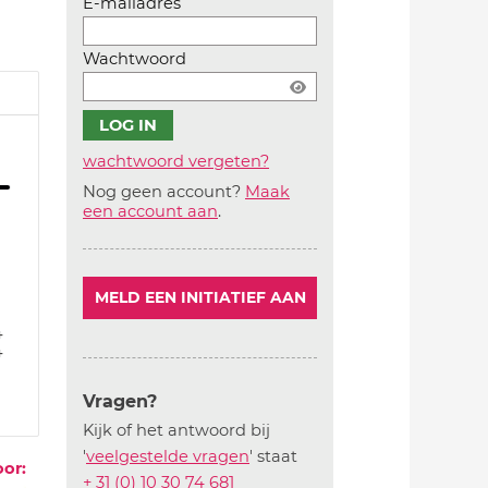
E-mailadres
Wachtwoord
wachtwoord vergeten?
Nog geen account?
Maak
Account
een account aan
.
aanmaken
MELD EEN INITIATIEF AAN
4
4
Vragen?
Kijk of het antwoord bij
'
veelgestelde vragen
' staat
oor:
+ 31 (0) 10 30 74 681