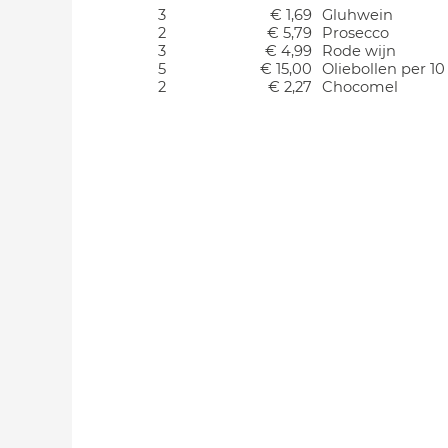
3
€ 1,69
Gluhwein
2
€ 5,79
Prosecco
3
€ 4,99
Rode wijn
5
€ 15,00
Oliebollen per 10
2
€ 2,27
Chocomel