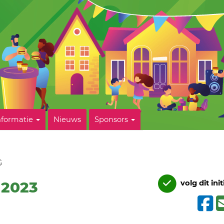
nformatie
Nieuws
Sponsors
G
 2023
volg dit init