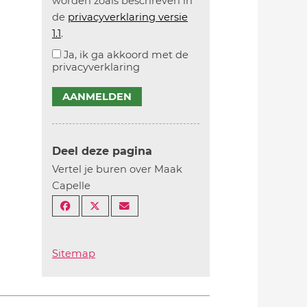
worden zoals beschreven in
de
privacyverklaring versie
1.1
.
Ja, ik ga akkoord met de
privacyverklaring
AANMELDEN
Deel deze pagina
Vertel je buren over Maak
Capelle
Sitemap