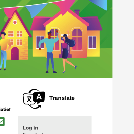
Translate
iatief
Log in