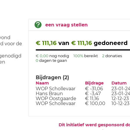
een vraag stellen
avond
€ 111,16
van
€ 111,16
gedoneerd
rd voor de
tgenodigd
€ 0,00
nog nodig
100%
bereikt
2
donaties
0
dagen te gaan
 en
Bijdragen (2)
Naam
Bijdrage
Datum
WOP Schollevaar
€ -31,06
23-01-2
Hans Braun
€ -3,47
23-01-2
WOP Oostgaarde
€ 11,16
12-12-23
WOP Schollevaar
€ 100,00
10-12-23
Dit initiatief werd gesponsord d