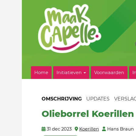
Home
Initiatieven
Voorwaarden
I
OMSCHRIJVING
UPDATES
VERSLA
Olieborrel Koerillen
31 dec 2023
Koerillen
Hans Braun