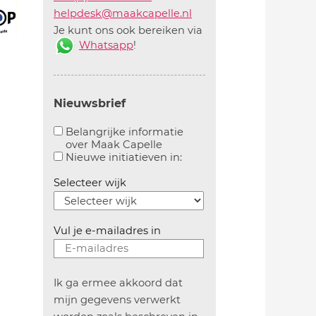
helpdesk@maakcapelle.nl
Je kunt ons ook bereiken via
Whatsapp
!
Nieuwsbrief
Belangrijke informatie
over Maak Capelle
Aanvinken om belangrijke informatie over maakca
Aanvinken om informatie 
Nieuwe initiatieven in:
Selecteer wijk
Vul je e-mailadres in
Ik ga ermee akkoord dat
mijn gegevens verwerkt