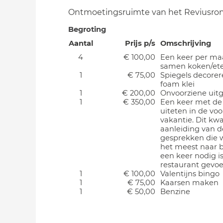
Ontmoetingsruimte van het Reviusro
Begroting
Aantal
Prijs p/s
Omschrijving
4
€ 100,00
Een keer per m
samen koken/et
1
€ 75,00
Spiegels decore
foam klei
1
€ 200,00
Onvoorziene uit
1
€ 350,00
Een keer met de
uiteten in de voo
vakantie. Dit k
aanleiding van d
gesprekken die 
het meest naar 
een keer nodig i
restaurant gevoe
1
€ 100,00
Valentijns bingo
1
€ 75,00
Kaarsen maken
1
€ 50,00
Benzine