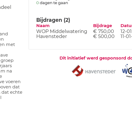
0
dagen te gaan
ndeel
Bijdragen (2)
Naam
Bijdrage
Dat
WOP Middelwatering
€ 750,00
12-0
aand
Havensteder
€ 500,00
11-01
en
ren met
gave
Dit initiatief werd gesponsord d
 groep
rjaars
wam na
e
we voeren
boven dat
s dat echte
l