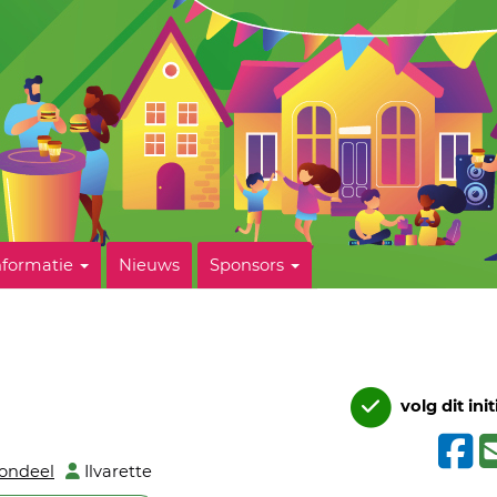
nformatie
Nieuws
Sponsors
volg dit init
rondeel
Ilvarette