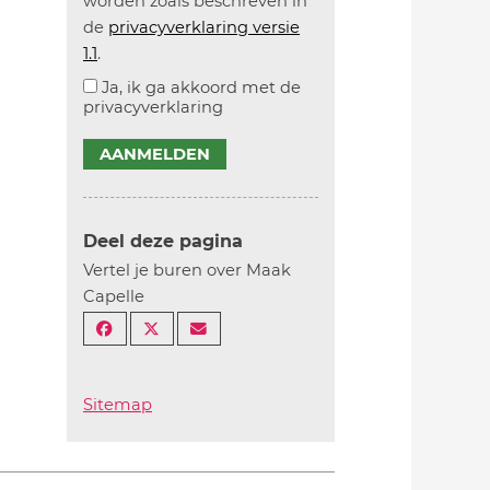
worden zoals beschreven in
de
privacyverklaring versie
1.1
.
Ja, ik ga akkoord met de
privacyverklaring
AANMELDEN
Deel deze pagina
Vertel je buren over Maak
Capelle
Sitemap