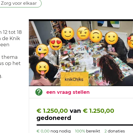
Zorg voor elkaar
 12 tot 18
n de Knik
n een
en thema
cus op het
.
een vraag stellen
€ 1.250,00
van
€ 1.250,00
gedoneerd
€ 0,00
nog nodig
100%
bereikt
2
donaties