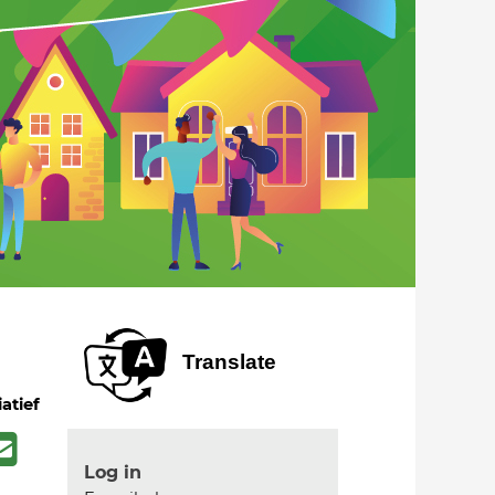
Translate
iatief
Log in