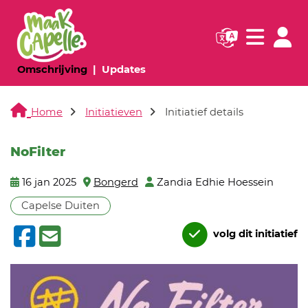
Navigatie websi
Navigatie
(huidige pagina)
(huidige pagina)
Omschrijving
Updates
Home
Initiatieven
Initiatief details
NoFilter
16 jan 2025
Bongerd
Zandia Edhie Hoessein
Capelse Duiten
volg dit initiatief