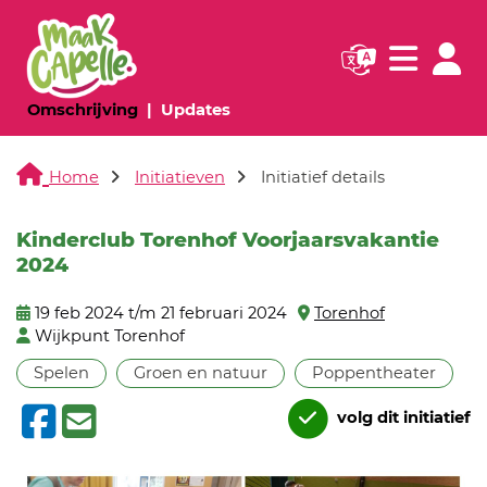
Navigatie websi
Navigatie
(huidige pagina)
(huidige pagina)
Omschrijving
Updates
Home
Initiatieven
Initiatief details
Kinderclub Torenhof Voorjaarsvakantie
2024
19 feb 2024 t/m 21 februari 2024
Torenhof
Wijkpunt Torenhof
Spelen
Groen en natuur
Poppentheater
volg dit initiatief