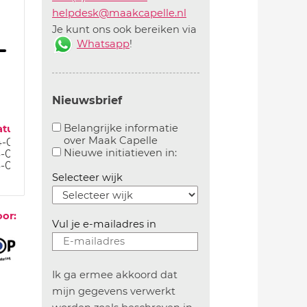
helpdesk@maakcapelle.nl
Je kunt ons ook bereiken via
Whatsapp
!
Nieuwsbrief
Belangrijke informatie
atum
over Maak Capelle
-01-24
Aanvinken om belangrijke informatie over maakca
Aanvinken om informatie 
Nieuwe initiatieven in:
-01-24
-01-24
Selecteer wijk
oor:
Vul je e-mailadres in
Ik ga ermee akkoord dat
mijn gegevens verwerkt