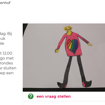
renhof
ag. Bij
euk
 We
t 12.00
ingo met
 rondes
r sluiten
oep een
een vraag stellen