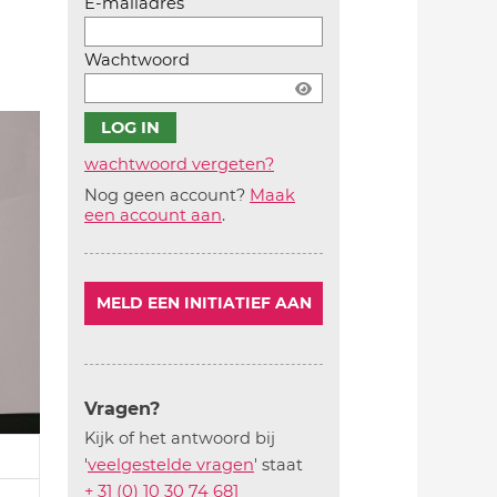
E-mailadres
Wachtwoord
wachtwoord vergeten?
Nog geen account?
Maak
Account
een account aan
.
aanmaken
MELD EEN INITIATIEF AAN
Vragen?
Kijk of het antwoord bij
'
veelgestelde vragen
' staat
+ 31 (0) 10 30 74 681