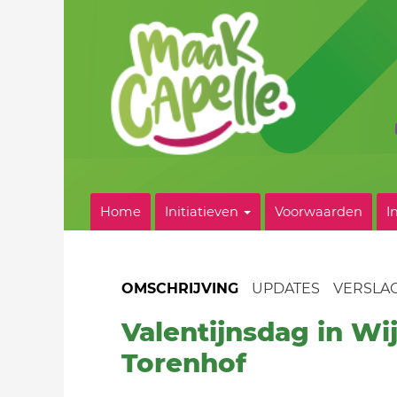
Home
Initiatieven
Voorwaarden
I
OMSCHRIJVING
UPDATES
VERSLA
Valentijnsdag in Wi
Torenhof