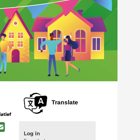
Translate
iatief
Log in