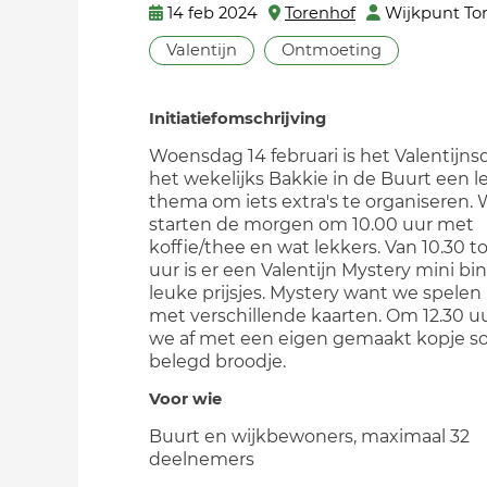
14 feb 2024
Torenhof
Wijkpunt To
Valentijn
Ontmoeting
Initiatiefomschrijving
Woensdag 14 februari is het Valentijnsd
het wekelijks Bakkie in de Buurt een l
thema om iets extra's te organiseren.
starten de morgen om 10.00 uur met
koffie/thee en wat lekkers. Van 10.30 to
uur is er een Valentijn Mystery mini b
leuke prijsjes. Mystery want we spelen
met verschillende kaarten. Om 12.30 uu
we af met een eigen gemaakt kopje s
belegd broodje.
Voor wie
Buurt en wijkbewoners, maximaal 32
deelnemers