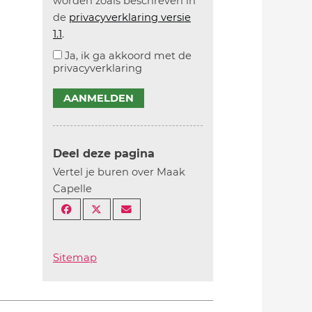
worden zoals beschreven in
de
privacyverklaring versie
1.1
.
Ja, ik ga akkoord met de
privacyverklaring
AANMELDEN
Deel deze pagina
Vertel je buren over Maak
Capelle
Sitemap