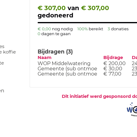
€ 307,00
van
€ 307,00
gedoneerd
€ 0,00
nog nodig
100%
bereikt
3
donaties
0
dagen te gaan
es
Bijdragen (3)
e koffie
Naam
Bijdrage
D
te
WOP Middelwatering
€ 200,00
24
Gemeente (sub ontmoe
€ 30,00
23
Gemeente (sub ontmoe
€ 77,00
23
en
Dit initiatief werd gesponsord d