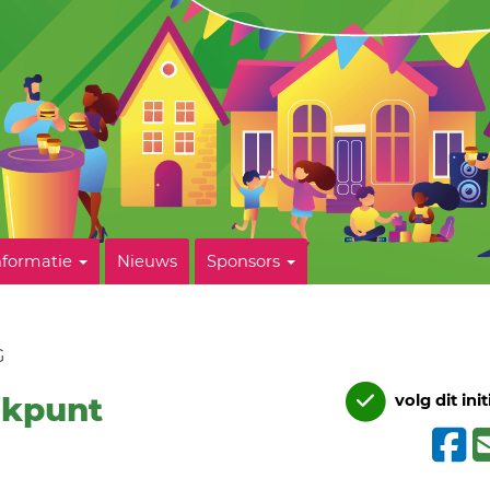
nformatie
Nieuws
Sponsors
G
jkpunt
volg dit init