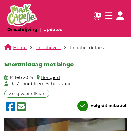
Navigatie websi
Navigatie
(huidige pagina)
(huidige pagina)
Omschrijving
Updates
Home
Initiatieven
Initiatief details
Snertmiddag met bingo
14 feb 2024
Bongerd
De Zonnebloem Schollevaar
Zorg voor elkaar
volg dit initiatief