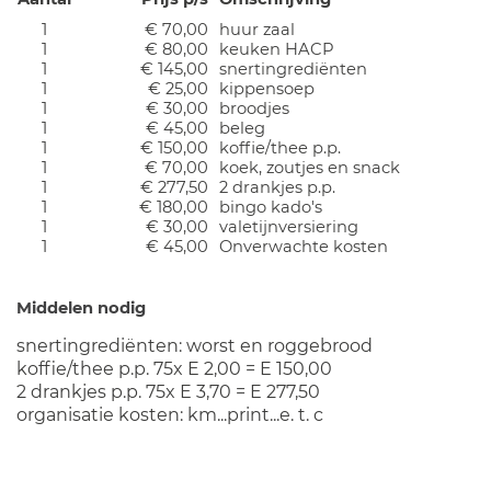
1
€ 70,00
huur zaal
1
€ 80,00
keuken HACP
1
€ 145,00
snertingrediënten
1
€ 25,00
kippensoep
1
€ 30,00
broodjes
1
€ 45,00
beleg
1
€ 150,00
koffie/thee p.p.
1
€ 70,00
koek, zoutjes en snack
1
€ 277,50
2 drankjes p.p.
1
€ 180,00
bingo kado's
1
€ 30,00
valetijnversiering
1
€ 45,00
Onverwachte kosten
Middelen nodig
snertingrediënten: worst en roggebrood
koffie/thee p.p. 75x E 2,00 = E 150,00
2 drankjes p.p. 75x E 3,70 = E 277,50
organisatie kosten: km...print...e. t. c