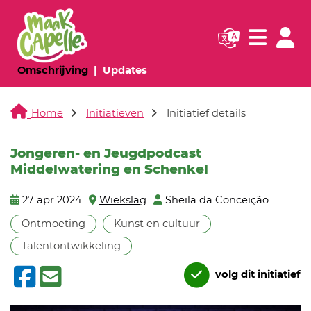
Navigatie websi
Navigatie
(huidige pagina)
(huidige pagina)
Omschrijving
Updates
Home
Initiatieven
Initiatief details
Jongeren- en Jeugdpodcast
Middelwatering en Schenkel
27 apr 2024
Wiekslag
Sheila da Conceição
Ontmoeting
Kunst en cultuur
Talentontwikkeling
volg dit initiatief