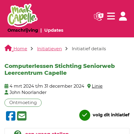
Navigatie websi
Navigatie
(huidige pagina)
(huidige pagina)
Omschrijving
Updates
Home
Initiatieven
Initiatief details
Computerlessen Stichting Seniorweb
Leercentrum Capelle
4 mrt 2024 t/m 31 december 2024
Linie
John Noorlander
Ontmoeting
volg dit initiatief