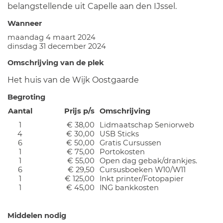
belangstellende uit Capelle aan den IJssel.
Wanneer
maandag 4 maart 2024
dinsdag 31 december 2024
Omschrijving van de plek
Het huis van de Wijk Oostgaarde
Begroting
Aantal
Prijs p/s
Omschrijving
1
€ 38,00
Lidmaatschap Seniorweb
4
€ 30,00
USB Sticks
6
€ 50,00
Gratis Cursussen
1
€ 75,00
Portokosten
1
€ 55,00
Open dag gebak/drankjes.
6
€ 29,50
Cursusboeken W10/W11
1
€ 125,00
Inkt printer/Fotopapier
1
€ 45,00
ING bankkosten
Middelen nodig