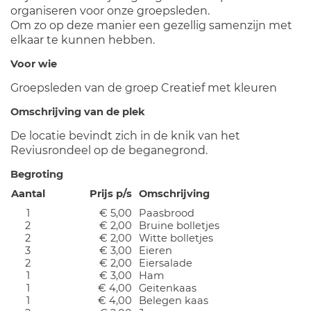
organiseren voor onze groepsleden.
Om zo op deze manier een gezellig samenzijn met
elkaar te kunnen hebben.
Voor wie
Groepsleden van de groep Creatief met kleuren
Omschrijving van de plek
De locatie bevindt zich in de knik van het
Reviusrondeel op de beganegrond.
Begroting
Aantal
Prijs p/s
Omschrijving
1
€ 5,00
Paasbrood
2
€ 2,00
Bruine bolletjes
2
€ 2,00
Witte bolletjes
3
€ 3,00
Eieren
2
€ 2,00
Eiersalade
1
€ 3,00
Ham
1
€ 4,00
Geitenkaas
1
€ 4,00
Belegen kaas