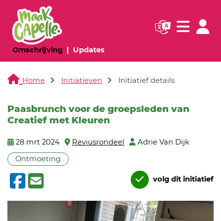
Navigatie websi
Navigatie
(huidige pagina)
(huidige pagina)
Omschrijving
Updates
Home
Initiatieven
Initiatief details
Paasbrunch voor de groepsleden van
Creatief met Kleuren
28 mrt 2024
Reviusrondeel
Adrie Van Dijk
Ontmoeting
volg dit initiatief