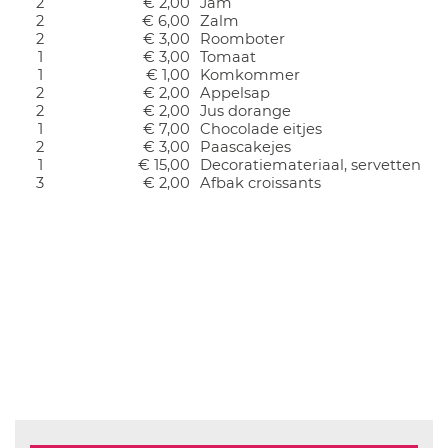
2
€ 2,00
Jam
2
€ 6,00
Zalm
2
€ 3,00
Roomboter
1
€ 3,00
Tomaat
1
€ 1,00
Komkommer
2
€ 2,00
Appelsap
2
€ 2,00
Jus dorange
1
€ 7,00
Chocolade eitjes
2
€ 3,00
Paascakejes
1
€ 15,00
Decoratiemateriaal, servetten
3
€ 2,00
Afbak croissants