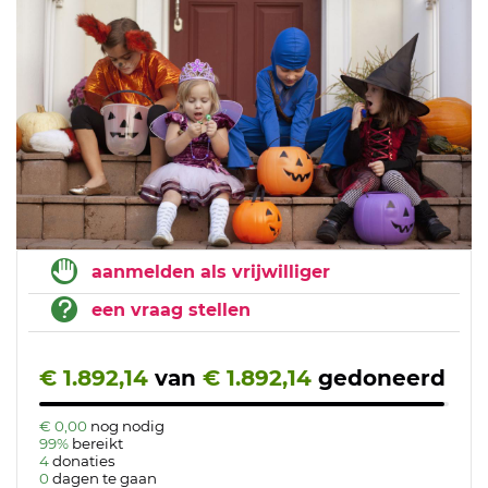
aanmelden als vrijwilliger
een vraag stellen
€ 1.892,14
van
€ 1.892,14
gedoneerd
€ 0,00
nog nodig
99%
bereikt
4
donaties
0
dagen te gaan