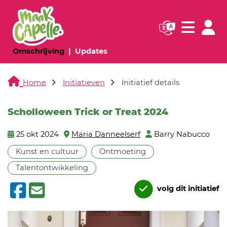
Navigatie websi
Navigatie
(huidige pagina)
(huidige pagina)
Omschrijving
Updates
Home
Initiatieven
Initiatief details
Scholloween Trick or Treat 2024
25 okt 2024
Maria Danneelserf
Barry Nabucco
Kunst en cultuur
Ontmoeting
Talentontwikkeling
volg dit initiatief