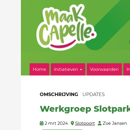
Home
Initiatieven
Voorwaarden
I
OMSCHRIJVING
UPDATES
Werkgroep Slotpar
2 mrt 2024
Slotpoort
Zoë Jansen