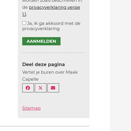
worden zoals beschreven in
de
privacyverklaring versie
1.1
.
Ja, ik ga akkoord met de
privacyverklaring
AANMELDEN
Deel deze pagina
Vertel je buren over Maak
Capelle
Sitemap