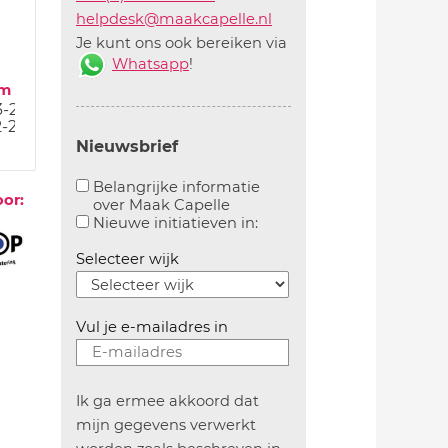
helpdesk@maakcapelle.nl
Je kunt ons ook bereiken via
Whatsapp
!
um
3-24
2-24
Nieuwsbrief
Belangrijke informatie
oor:
over Maak Capelle
Aanvinken om belangrijke informatie over maakca
Aanvinken om informatie 
Nieuwe initiatieven in:
Selecteer wijk
Vul je e-mailadres in
Ik ga ermee akkoord dat
mijn gegevens verwerkt