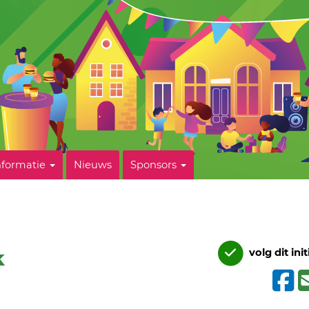
nformatie
Nieuws
Sponsors
k
volg dit init