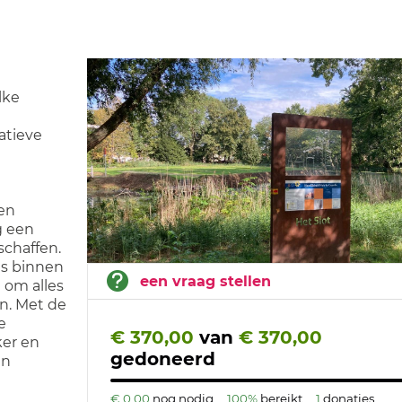
lke
atieve
n
en
g een
schaffen.
es binnen
een vraag stellen
 om alles
n. Met de
e
€ 370,00
van
€ 370,00
er en
gedoneerd
en
€ 0,00
nog nodig
100%
bereikt
1
donaties