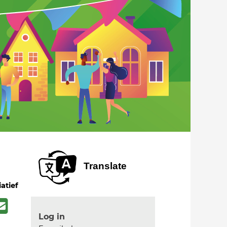
Translate
iatief
Log in