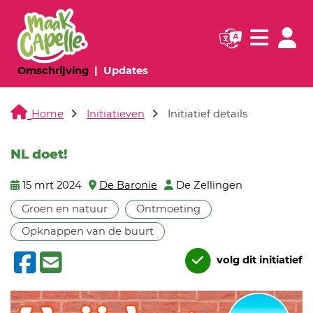
Navigatie websi
Navigatie
(huidige pagina)
(huidige pagina)
Omschrijving
Updates
Home
Initiatieven
Initiatief details
NL doet!
15 mrt 2024
De Baronie
De Zellingen
Groen en natuur
Ontmoeting
Opknappen van de buurt
volg dit initiatief