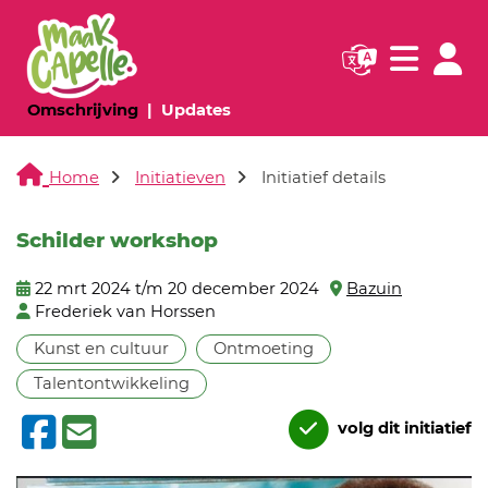
Navigatie websi
Navigatie
(huidige pagina)
(huidige pagina)
Omschrijving
Updates
Home
Initiatieven
Initiatief details
Schilder workshop
22 mrt 2024 t/m 20 december 2024
Bazuin
Frederiek van Horssen
Kunst en cultuur
Ontmoeting
Talentontwikkeling
volg dit initiatief