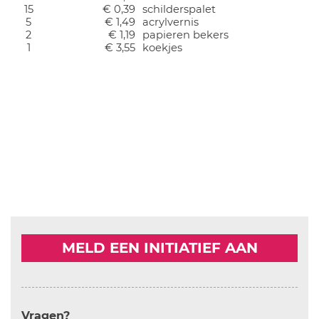
15
€ 0,39
schilderspalet
5
€ 1,49
acrylvernis
2
€ 1,19
papieren bekers
1
€ 3,55
koekjes
MELD EEN INITIATIEF AAN
Vragen?