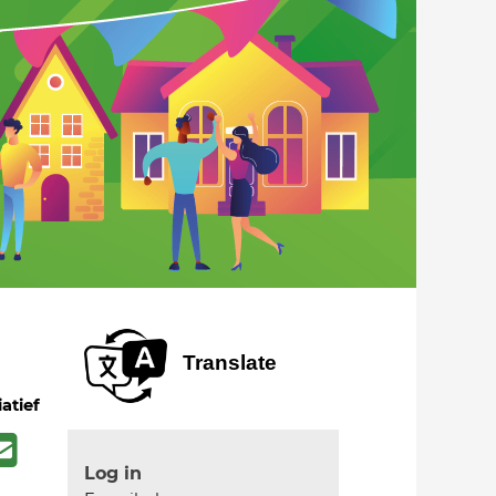
Translate
iatief
Log in