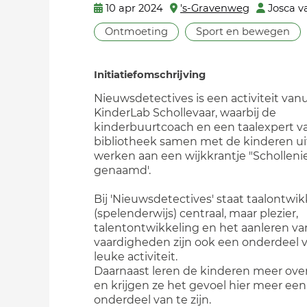
10 apr 2024
's-Gravenweg
Josca v
Ontmoeting
Sport en bewegen
Initiatiefomschrijving
Nieuwsdetectives is een activiteit vanu
KinderLab Schollevaar, waarbij de
kinderbuurtcoach en een taalexpert v
bibliotheek samen met de kinderen uit
werken aan een wijkkrantje "Schollen
genaamd'.
Bij 'Nieuwsdetectives' staat taalontwik
(spelenderwijs) centraal, maar plezier,
talentontwikkeling en het aanleren van
vaardigheden zijn ook een onderdeel 
leuke activiteit.
Daarnaast leren de kinderen meer ove
en krijgen ze het gevoel hier meer een
onderdeel van te zijn.