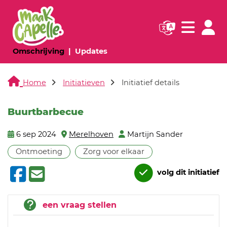
Navigatie websi
Navigatie
(huidige pagina)
(huidige pagina)
Omschrijving
Updates
Home
Initiatieven
Initiatief details
Buurtbarbecue
6 sep 2024
Merelhoven
Martijn Sander
Ontmoeting
Zorg voor elkaar
volg dit initiatief
een vraag stellen