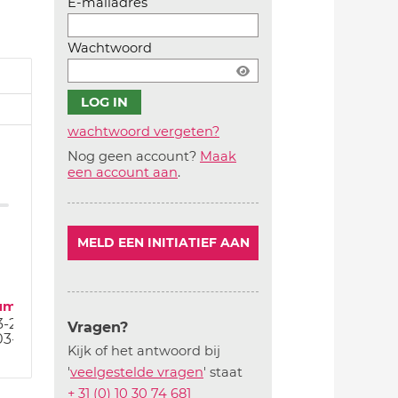
E-mailadres
Wachtwoord
wachtwoord vergeten?
Nog geen account?
Maak
Account
een account aan
.
aanmaken
MELD EEN INITIATIEF AAN
um
3-24
Vragen?
03-24
Kijk of het antwoord bij
'
veelgestelde vragen
' staat
+ 31 (0) 10 30 74 681