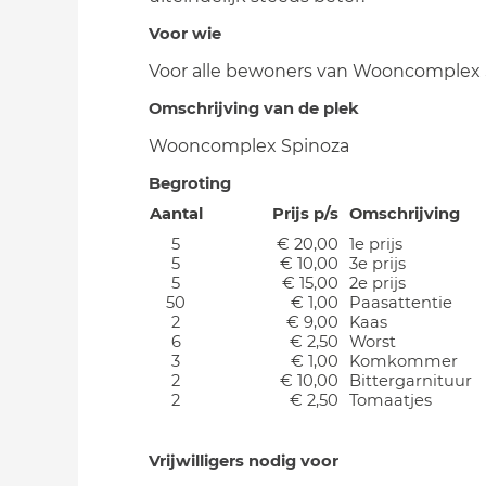
Voor wie
Voor alle bewoners van Wooncomplex 
Omschrijving van de plek
Wooncomplex Spinoza
Begroting
Aantal
Prijs p/s
Omschrijving
5
€ 20,00
1e prijs
5
€ 10,00
3e prijs
5
€ 15,00
2e prijs
50
€ 1,00
Paasattentie
2
€ 9,00
Kaas
6
€ 2,50
Worst
3
€ 1,00
Komkommer
2
€ 10,00
Bittergarnituur
2
€ 2,50
Tomaatjes
Vrijwilligers nodig voor