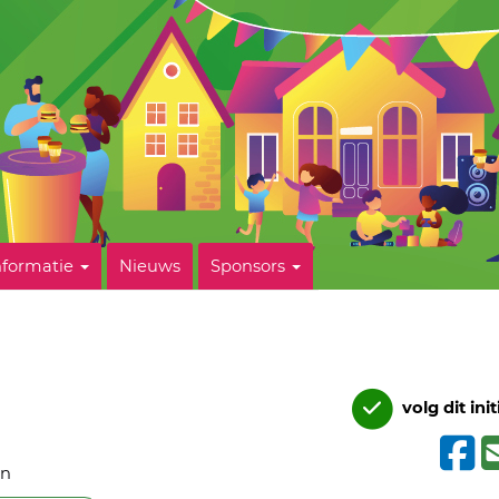
nformatie
Nieuws
Sponsors
volg dit init
in