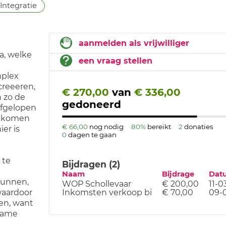
Integratie
aanmelden als vrijwilliger
a, welke
een vraag stellen
mplex
creeeren,
€ 270,00
van
€ 336,00
n zo de
gedoneerd
afgelopen
er komen
€ 66,00
nog nodig
80%
bereikt
2
donaties
er is
0
dagen te gaan
 te
Bijdragen (2)
Naam
Bijdrage
Dat
kunnen,
WOP Schollevaar
€ 200,00
11-0
 waardoor
Inkomsten verkoop bi
€ 70,00
09-
ten, want
lame