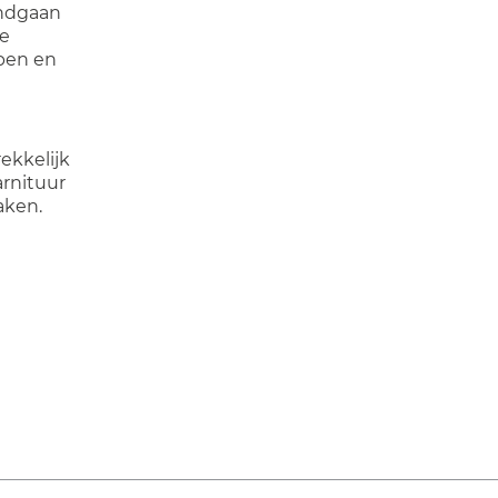
ondgaan
de
lpen en
ekkelijk
arnituur
aken.