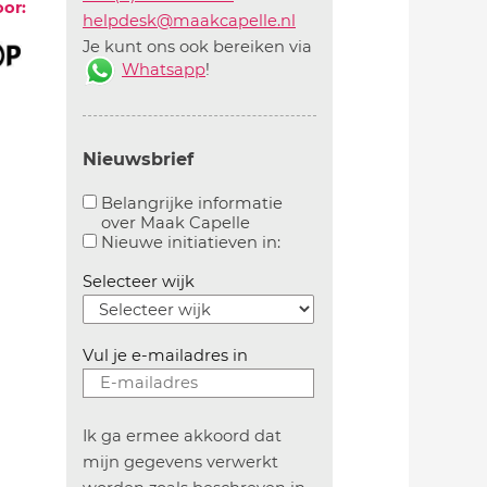
oor:
helpdesk@maakcapelle.nl
Je kunt ons ook bereiken via
Whatsapp
!
Nieuwsbrief
Belangrijke informatie
over Maak Capelle
Aanvinken om belangrijke informatie over maakca
Aanvinken om informatie 
Nieuwe initiatieven in:
Selecteer wijk
Vul je e-mailadres in
Ik ga ermee akkoord dat
mijn gegevens verwerkt