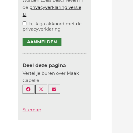
worden zoals beschreven in
de
privacyverklaring versie
1.1
.
Ja, ik ga akkoord met de
privacyverklaring
AANMELDEN
Deel deze pagina
Vertel je buren over Maak
Capelle
Sitemap