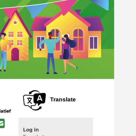
Translate
iatief
Log in