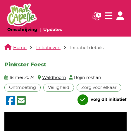
Navigatie websi
Navigatie
(huidige pagina)
(huidige pagina)
Omschrijving
Updates
Home
Initiatieven
Initiatief details
Pinkster Feest
18 mei 2024
Waldhoorn
Rojin roshan
Ontmoeting
Veiligheid
Zorg voor elkaar
volg dit initiatief