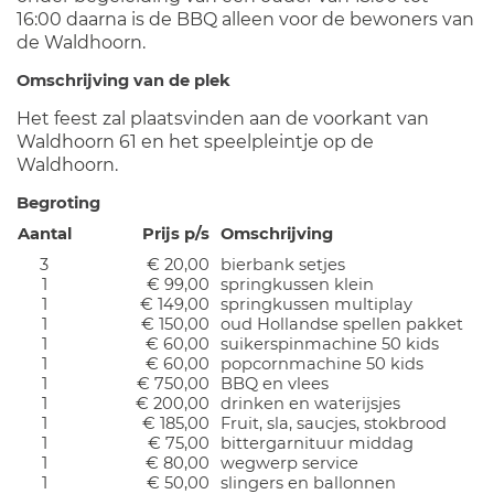
16:00 daarna is de BBQ alleen voor de bewoners van
de Waldhoorn.
Omschrijving van de plek
Het feest zal plaatsvinden aan de voorkant van
Waldhoorn 61 en het speelpleintje op de
Waldhoorn.
Begroting
Aantal
Prijs p/s
Omschrijving
3
€ 20,00
bierbank setjes
1
€ 99,00
springkussen klein
1
€ 149,00
springkussen multiplay
1
€ 150,00
oud Hollandse spellen pakket
1
€ 60,00
suikerspinmachine 50 kids
1
€ 60,00
popcornmachine 50 kids
1
€ 750,00
BBQ en vlees
1
€ 200,00
drinken en waterijsjes
1
€ 185,00
Fruit, sla, saucjes, stokbrood
1
€ 75,00
bittergarnituur middag
1
€ 80,00
wegwerp service
1
€ 50,00
slingers en ballonnen