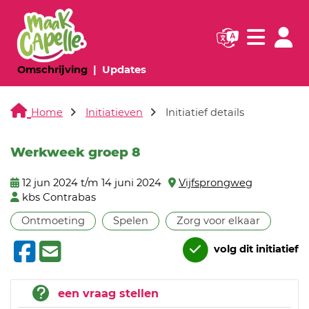
Navigatie websi
Navigatie
(huidige pagina)
(huidige pagina)
Omschrijving
Updates
Home
Initiatieven
Initiatief details
Werkweek groep 8
12 jun 2024 t/m 14 juni 2024
Vijfsprongweg
kbs Contrabas
Ontmoeting
Spelen
Zorg voor elkaar
volg dit initiatief
een vraag stellen