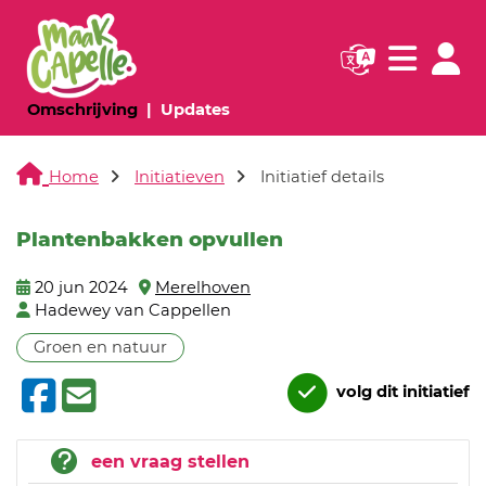
Navigatie websi
Navigatie
(huidige pagina)
(huidige pagina)
Omschrijving
Updates
Home
Initiatieven
Initiatief details
Plantenbakken opvullen
20 jun 2024
Merelhoven
Hadewey van Cappellen
Groen en natuur
volg dit initiatief
een vraag stellen