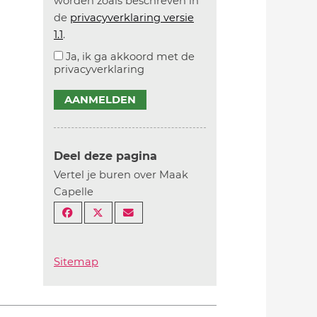
worden zoals beschreven in
de
privacyverklaring versie
1.1
.
Ja, ik ga akkoord met de
privacyverklaring
AANMELDEN
Deel deze pagina
Vertel je buren over Maak
Capelle
Sitemap