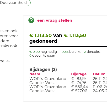
Duurzaamheid
een vraag stellen
ces en ook
€ 1.113,50
van
€ 1.113,50
seren voor
gedoneerd
ndere
traks ook
€ 0,00
nog nodig
100%
bereikt
2
donaties
0
dagen te gaan
pelle-
Bijdragen (2)
Naam
Bijdrage
Datum
WOP ’s-Gravenland
€ -83,19
26-11-2
Capelle-West
€ -74,76
26-11-2
WOP ’s-Gravenland
€ 586,44
11-06-2
Capelle-West
€ 527,06
24-05-