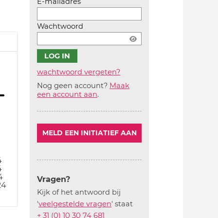
E-mailadres
Wachtwoord
wachtwoord vergeten?
Nog geen account?
Maak
Account
een account aan
.
aanmaken
MELD EEN INITIATIEF AAN
4
4
4
Vragen?
24
Kijk of het antwoord bij
'
veelgestelde vragen
' staat
+ 31 (0) 10 30 74 681