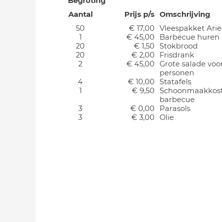
Begroting
Aantal
Prijs p/s
Omschrijving
50
€ 17,00
Vleespakket Arie
1
€ 45,00
Barbecue huren
20
€ 1,50
Stokbrood
20
€ 2,00
Frisdrank
2
€ 45,00
Grote salade voo
personen
4
€ 10,00
Statafels
1
€ 9,50
Schoonmaakkos
barbecue
3
€ 0,00
Parasols
3
€ 3,00
Olie