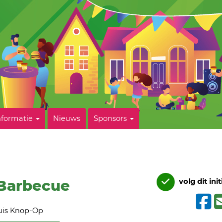
nformatie
Nieuws
Sponsors
 Barbecue
volg dit init
uis Knop-Op