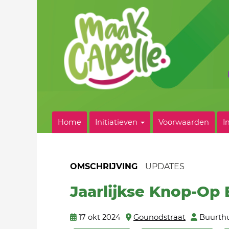
Home
Initiatieven
Voorwaarden
I
OMSCHRIJVING
UPDATES
Jaarlijkse Knop-Op
17 okt 2024
Gounodstraat
Buurth