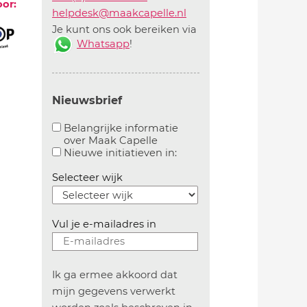
oor:
helpdesk@maakcapelle.nl
Je kunt ons ook bereiken via
Whatsapp
!
Nieuwsbrief
Belangrijke informatie
over Maak Capelle
Aanvinken om belangrijke informatie over maakca
Aanvinken om informatie 
Nieuwe initiatieven in:
Selecteer wijk
Vul je e-mailadres in
Ik ga ermee akkoord dat
mijn gegevens verwerkt