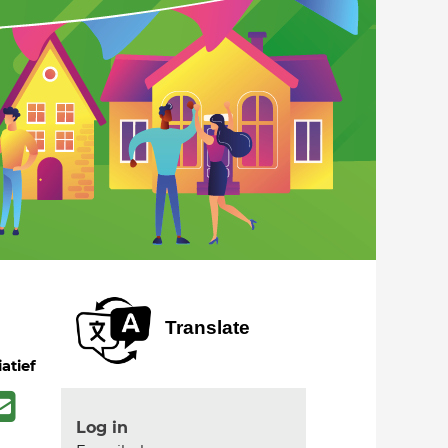
Translate
iatief
Log in