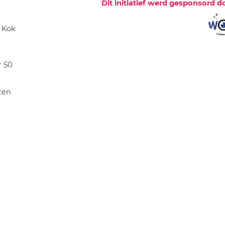
Dit initiatief werd gesponsord d
 Kok
r 50
ten