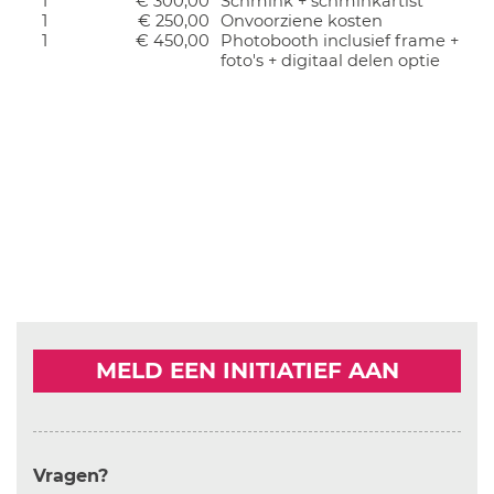
1
€ 300,00
Schmink + schminkartist
1
€ 250,00
Onvoorziene kosten
1
€ 450,00
Photobooth inclusief frame +
foto's + digitaal delen optie
MELD EEN INITIATIEF AAN
Vragen?