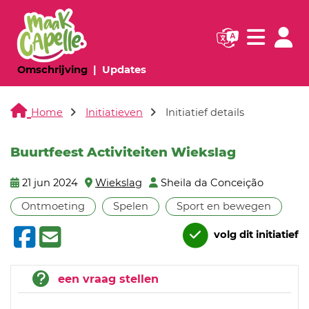
Navigatie websi
Navigatie
(huidige pagina)
(huidige pagina)
Omschrijving
Updates
Home
Initiatieven
Initiatief details
Buurtfeest Activiteiten Wiekslag
21 jun 2024
Wiekslag
Sheila da Conceição
Ontmoeting
Spelen
Sport en bewegen
volg dit initiatief
een vraag stellen