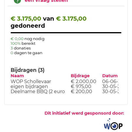
een vraag stellen
€ 3.175,00
van
€ 3.175,00
gedoneerd
€ 0,00
nog nodig
100%
bereikt
3
donaties
0
dagen te gaan
Bijdragen (3)
Naam
Bijdrage
Datum
WOP Schollevaar
€ 2.000,00
06-06-24
eigen bijdragen
€ 975,00
30-05-24
Deelname BBQ (2 euro
€ 200,00
30-05-24
Dit initiatief werd gesponsord door: