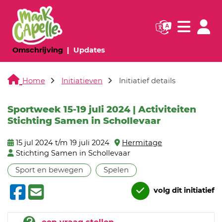
Navigatie websi
Navigatie
(huidige pagina)
(huidige pagina)
Omschrijving
Updates
Home
Initiatieven
Initiatief details
Sportweek 15-19 juli 2024 | Activiteiten
Stichting Samen in Schollevaar
15 jul 2024 t/m 19 juli 2024
Hermitage
Stichting Samen in Schollevaar
Sport en bewegen
Spelen
volg dit initiatief