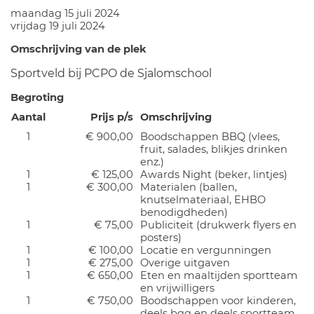
maandag 15 juli 2024
vrijdag 19 juli 2024
Omschrijving van de plek
Sportveld bij PCPO de Sjalomschool
Begroting
Aantal
Prijs p/s
Omschrijving
1
€ 900,00
Boodschappen BBQ (vlees,
fruit, salades, blikjes drinken
enz.)
1
€ 125,00
Awards Night (beker, lintjes)
1
€ 300,00
Materialen (ballen,
knutselmateriaal, EHBO
benodigdheden)
1
€ 75,00
Publiciteit (drukwerk flyers en
posters)
1
€ 100,00
Locatie en vergunningen
1
€ 275,00
Overige uitgaven
1
€ 650,00
Eten en maaltijden sportteam
en vrijwilligers
1
€ 750,00
Boodschappen voor kinderen,
deels bqq en deels sportteam