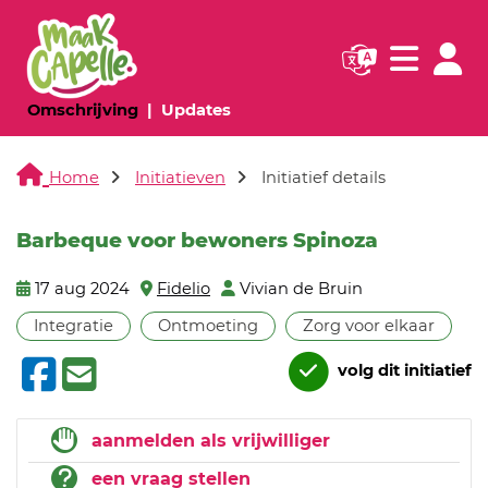
Navigatie websi
Navigatie
(huidige pagina)
(huidige pagina)
Omschrijving
Updates
Home
Initiatieven
Initiatief details
Barbeque voor bewoners Spinoza
17 aug 2024
Fidelio
Vivian de Bruin
Integratie
Ontmoeting
Zorg voor elkaar
volg dit initiatief
aanmelden als vrijwilliger
een vraag stellen