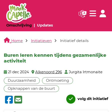
Navigatie websi
Navigatie
(huidige pagina)
(huidige pagina)
Omschrijving
Updates
Home
Initiatieven
Initiatief details
Buren leren kennen tijdens gezamenlijke
activiteit
21 dec 2024
Alkenoord 296
Jurgita Irtmonaite
Duurzaamheid
Ontmoeting
Opknappen van de buurt
volg dit initiatief