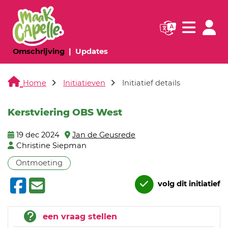
Navigatie websi
Navigatie
(huidige pagina)
(huidige pagina)
Omschrijving
Updates
Home
Initiatieven
Initiatief details
Kerstviering OBS West
19 dec 2024
Jan de Geusrede
Christine Siepman
Ontmoeting
volg dit initiatief
een vraag stellen