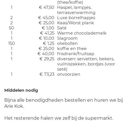
(thee/koffie)
1
€ 47,50
Haspel, lampjes,
terrasverwarming
2
€ 45,00
Luxe borrelhapjes
2
€ 25,00
Kaas/Worst plank
50
€ 1,00
Saté
1
€ 41,25
Warme chocolademelk
1
€ 10,00
Slagroom
150
€ 1,25
oliebollen
1
€ 25,00
koffie en thee
1
€ 40,00
frisdrank/fruitsap
1
€ 29,25
diversen: servetten, bekers,
vuilniszakken, bordjes (voor
saté)
1
€ 73,23
onvoorzien
Middelen nodig
Bijna alle benodigdheden bestellen en huren we bij
Arie Kok.
Het resterende halen we zelf bij de supermarkt.