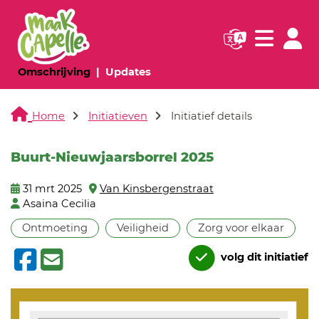
Navigatie websi
Navigatie
(huidige pagina)
(huidige pagina)
Omschrijving
Updates
Home
Initiatieven
Initiatief details
Buurt-Nieuwjaarsborrel 2025
31 mrt 2025
Van Kinsbergenstraat
Asaina Cecilia
Ontmoeting
Veiligheid
Zorg voor elkaar
volg dit initiatief