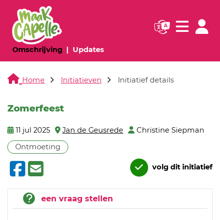
Navigatie websi
Navigatie
(huidige pagina)
(huidige pagina)
Omschrijving
Updates
Home
Initiatieven
Initiatief details
Zomerfeest
11 jul 2025
Jan de Geusrede
Christine Siepman
Ontmoeting
volg dit initiatief
een vraag stellen