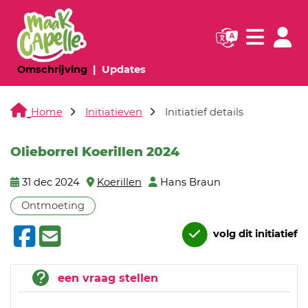
Navigatie websi
Navigatie
(huidige pagina)
(huidige pagina)
Omschrijving
Updates
Home
Initiatieven
Initiatief details
Olieborrel Koerillen 2024
31 dec 2024
Koerillen
Hans Braun
Ontmoeting
volg dit initiatief
een vraag stellen