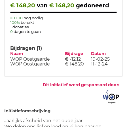
€ 148,20
van
€ 148,20
gedoneerd
€ 0,00
nog nodig
100%
bereikt
1
donaties
0
dagen te gaan
Bijdragen (1)
Naam
Bijdrage
Datum
WOP Oostgaarde
€ -12,12
19-02-25
WOP Oostgaarde
€ 148,20
11-12-24
Dit initiatief werd gesponsord door:
Initiatiefomschrijving
Jaarlijks afscheid van het oude jaar.
We delen ons lief en leed en kijken naar de