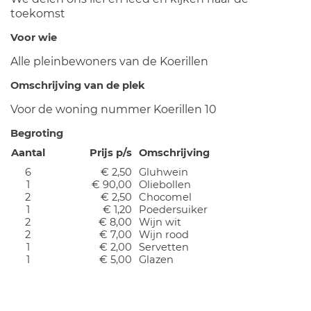
toekomst
Voor wie
Alle pleinbewoners van de Koerillen
Omschrijving van de plek
Voor de woning nummer Koerillen 10
Begroting
Aantal
Prijs p/s
Omschrijving
6
€ 2,50
Gluhwein
1
€ 90,00
Oliebollen
2
€ 2,50
Chocomel
1
€ 1,20
Poedersuiker
2
€ 8,00
Wijn wit
2
€ 7,00
Wijn rood
1
€ 2,00
Servetten
1
€ 5,00
Glazen