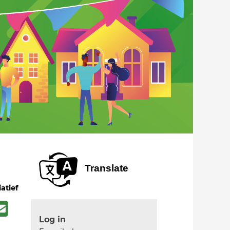
Translate
iatief
Log in