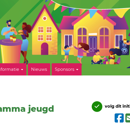
nformatie
Nieuws
Sponsors
ramma jeugd
volg dit init