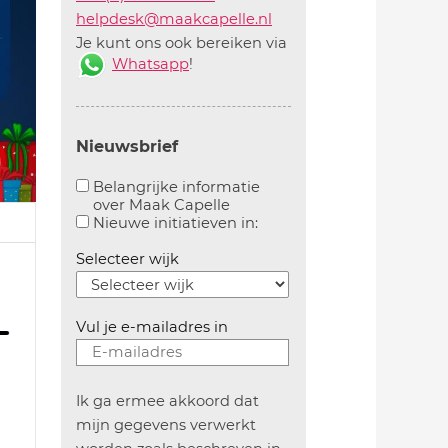
helpdesk@maakcapelle.nl
Je kunt ons ook bereiken via
Whatsapp
!
Nieuwsbrief
Belangrijke informatie
over Maak Capelle
Aanvinken om belangrijke informatie over maakca
Aanvinken om informatie 
Nieuwe initiatieven in:
Selecteer wijk
Vul je e-mailadres in
Ik ga ermee akkoord dat
mijn gegevens verwerkt