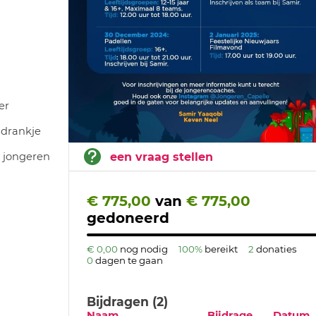
er
 drankje
 jongeren
een vraag stellen
€ 775,00
van
€ 775,00
gedoneerd
€ 0,00
nog nodig
100%
bereikt
2
donaties
0
dagen te gaan
Bijdragen (2)
Naam
Bijdrage
Datum