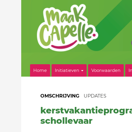
Home
Initiatieven
Voorwaarden
I
OMSCHRIJVING
UPDATES
kerstvakantieprog
schollevaar