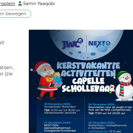
nsplein
Samir Yaaqobi
 en bewegen
it
atsen,
r (zie