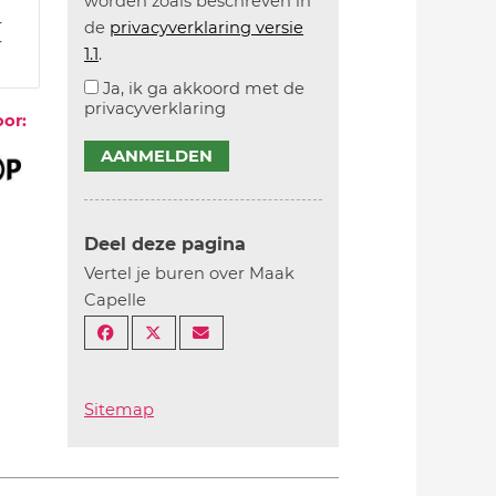
worden zoals beschreven in
4
de
privacyverklaring versie
4
1.1
.
Ja, ik ga akkoord met de
privacyverklaring
oor:
AANMELDEN
Deel deze pagina
Vertel je buren over Maak
Capelle
Sitemap