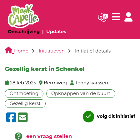
Navigatie websi
Navigatie
(huidige pagina)
(huidige pagina)
Omschrijving
Updates
Home
Initiatieven
Initiatief details
Gezellig kerst in Schenkel
28 feb 2025
Bermweg
Tonny karssen
Ontmoeting
Opknappen van de buurt
Gezellig kerst
volg dit initiatief
een vraag stellen