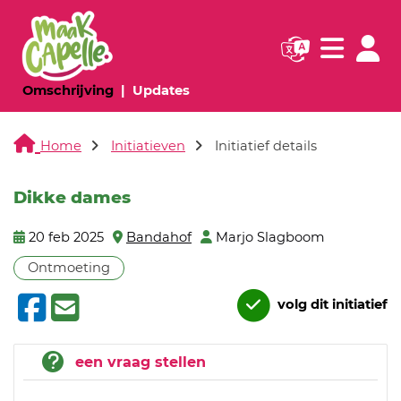
Navigatie websi
Navigatie
(huidige pagina)
(huidige pagina)
Omschrijving
Updates
Home
Initiatieven
Initiatief details
Dikke dames
20 feb 2025
Bandahof
Marjo Slagboom
Ontmoeting
volg dit initiatief
een vraag stellen