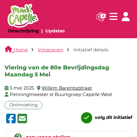
Navigatie websi
Navigatie
(huidige pagina)
(huidige pagina)
Omschrijving
Updates
Home
Initiatieven
Initiatief details
Viering van de 80e Bevrijdingsdag
Maandag 5 Mei
5 mei 2025
Willem Barentszstraat
Penningmeester st Buurtgroep Capelle West
Ontmoeting
volg dit initiatief