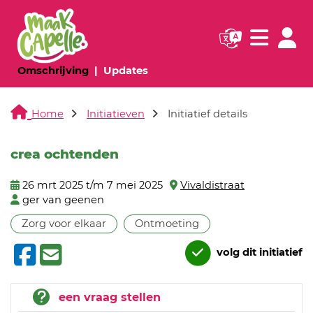
Navigatie websi
Navigatie
(huidige pagina)
(huidige pagina)
Omschrijving
Updates
Home
Initiatieven
Initiatief details
crea ochtenden
26 mrt 2025 t/m 7 mei 2025
Vivaldistraat
ger van geenen
Zorg voor elkaar
Ontmoeting
volg dit initiatief
een vraag stellen