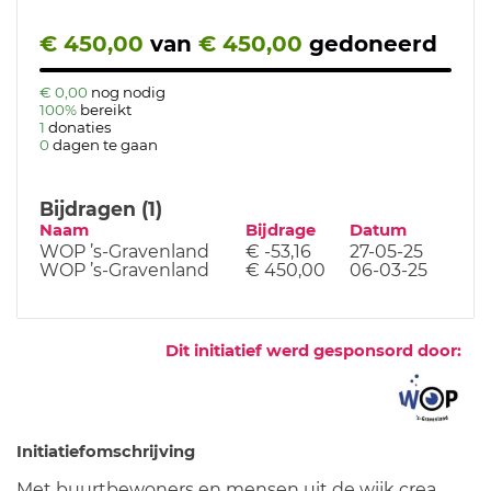
€ 450,00
van
€ 450,00
gedoneerd
€ 0,00
nog nodig
100%
bereikt
1
donaties
0
dagen te gaan
Bijdragen (1)
Naam
Bijdrage
Datum
WOP ’s-Gravenland
€ -53,16
27-05-25
WOP ’s-Gravenland
€ 450,00
06-03-25
Dit initiatief werd gesponsord door:
Initiatiefomschrijving
Met buurtbewoners en mensen uit de wijk crea