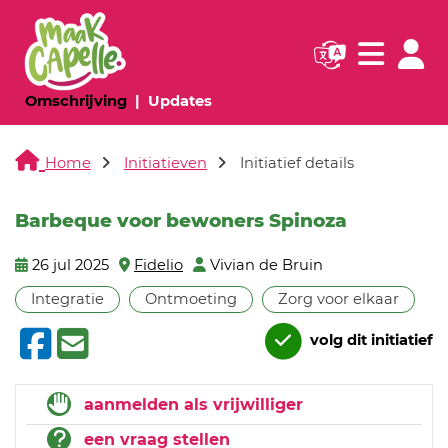
Navigatie websi
Navigatie
(huidige pagina)
(huidige pagina)
Omschrijving
Updates
Home
Initiatieven
Initiatief details
Barbeque voor bewoners Spinoza
26 jul 2025
Fidelio
Vivian de Bruin
Integratie
Ontmoeting
Zorg voor elkaar
volg dit initiatief
aanmelden als vrijwilliger
een vraag stellen