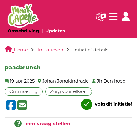
Navigatie websi
Navigatie
(huidige pagina)
(huidige pagina)
Omschrijving
Updates
Home
Initiatieven
Initiatief details
paasbrunch
19 apr 2025
Johan Jongkindrade
Jh Den hoed
Ontmoeting
Zorg voor elkaar
volg dit initiatief
een vraag stellen