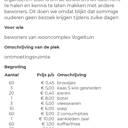
te halen en kennis te laten makken met andere
bewoners. Dit doen we omdat blijkt dat sommige
ouderen geen bezoek krijgen tijdens zulke dagen
Voor wie
bewoners van wooncomplex Vogeltuin
Omschrijving van de plek
ontmoetingsruimte
Begroting
Aantal
Prijs p/s
Omschrijving
60
€ 0,45
broodjes
3
€ 5,00
kaas 5 kilo gesneden
20
€ 0,40
eieren
1
€ 8,00
boter
3
€ 5,00
vleeswaren
10
€ 6,00
soep
60
€ 3,00
2 consumpties
1
€ 10,00
aankleden zaal
60
€ 1,00
koffie/thee