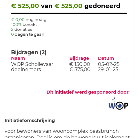
€ 525,00
van
€ 525,00
gedoneerd
€ 0,00
nog nodig
100%
bereikt
2
donaties
0
dagen te gaan
Bijdragen (2)
Naam
Bijdrage
Datum
WOP Schollevaar
€ 150,00
05-02-25
deelnemers
€ 375,00
29-01-25
Dit initiatief werd gesponsord door:
Initiatiefomschrijving
voor bewoners van wooncomplex paasbrunch
organiseren. Doel is om de bewoners uit isolement