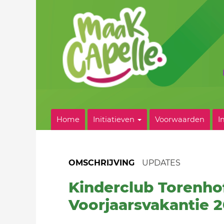
Home
Initiatieven
Voorwaarden
I
OMSCHRIJVING
UPDATES
Kinderclub Torenho
Voorjaarsvakantie 