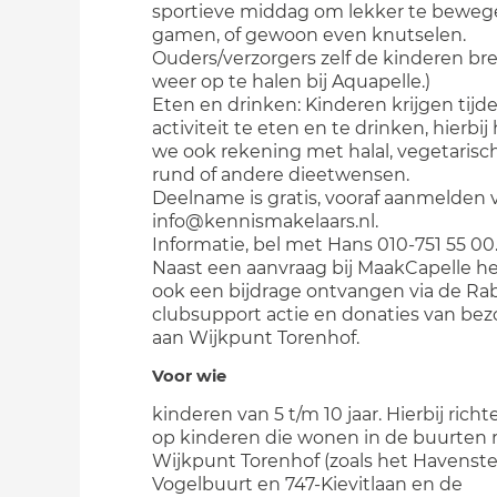
sportieve middag om lekker te beweg
gamen, of gewoon even knutselen.
Ouders/verzorgers zelf de kinderen b
weer op te halen bij Aquapelle.)
Eten en drinken: Kinderen krijgen tijd
activiteit te eten en te drinken, hierbi
we ook rekening met halal, vegetarisc
rund of andere dieetwensen.
Deelname is gratis, vooraf aanmelden v
info@kennismakelaars.nl.
Informatie, bel met Hans 010-751 55 00
Naast een aanvraag bij MaakCapelle 
ook een bijdrage ontvangen via de Ra
clubsupport actie en donaties van bez
aan Wijkpunt Torenhof.
Voor wie
kinderen van 5 t/m 10 jaar. Hierbij rich
op kinderen die wonen in de buurten
Wijkpunt Torenhof (zoals het Havenste
Vogelbuurt en 747-Kievitlaan en de