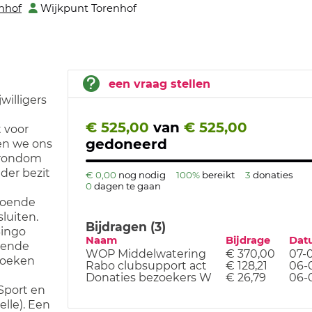
nhof
Wijkpunt Torenhof
een vraag stellen
willigers
€ 525,00
van
€ 525,00
t voor
gedoneerd
ten we ons
 rondom
der bezit
€ 0,00
nog nodig
100%
bereikt
3
donaties
0
dagen te gaan
ldoende
luiten.
Bijdragen (3)
Bingo
Naam
Bijdrage
Dat
nende
WOP Middelwatering
€ 370,00
07-
koeken
Rabo clubsupport act
€ 128,21
06-
Donaties bezoekers W
€ 26,79
06-
 Sport en
lle). Een