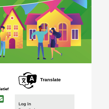
Translate
iatief
Log in