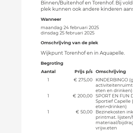
Binnen/Buitenhof en Torenhof. Bij vo
plek kunnen ook andere kinderen aans
Wanneer
maandag 24 februari 2025
dinsdag 25 februari 2025
Omschrijving van de plek
Wijkpunt Torenhof en in Aquapelle.
Begroting
Aantal
Prijs p/s
Omschrijving
1
€ 275,00
KINDERBINGO (g
activiteitenruimte
eten en drinken)
1
€ 200,00
SPORT EN FUN 
Sportief Capelle 
eten+drinken)
1
€ 50,00
Bezinekosten in
printmat. lijsten/
materiaal/bijdra
vrijw.eten