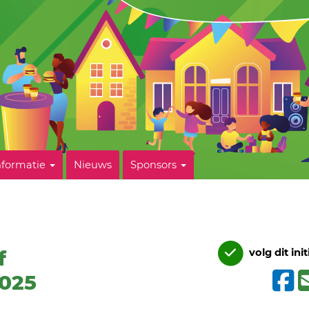
nformatie
Nieuws
Sponsors
f
volg dit init
2025