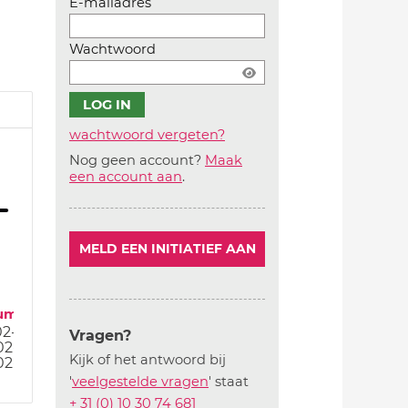
E-mailadres
Wachtwoord
wachtwoord vergeten?
Nog geen account?
Maak
Account
een account aan
.
aanmaken
MELD EEN INITIATIEF AAN
um
02-25
Vragen?
02-25
Kijk of het antwoord bij
02-25
'
veelgestelde vragen
' staat
+ 31 (0) 10 30 74 681