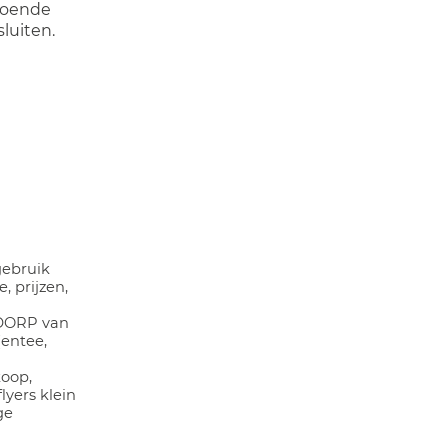
ldoende
luiten.
ebruik
, prijzen,
DORP van
(entee,
koop,
flyers klein
ge