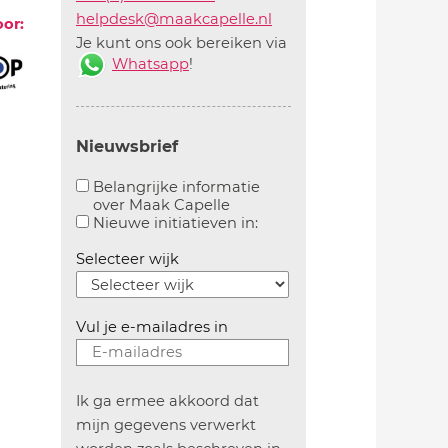
helpdesk@maakcapelle.nl
oor:
Je kunt ons ook bereiken via
Whatsapp
!
Nieuwsbrief
Belangrijke informatie
over Maak Capelle
Aanvinken om belangrijke informatie over maakca
Aanvinken om informatie 
Nieuwe initiatieven in:
Selecteer wijk
Vul je e-mailadres in
Ik ga ermee akkoord dat
mijn gegevens verwerkt