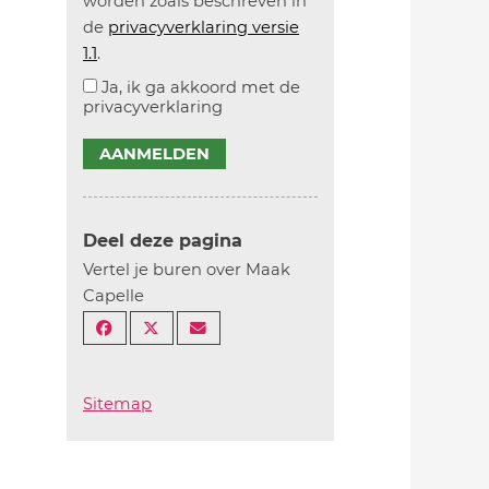
worden zoals beschreven in
de
privacyverklaring versie
1.1
.
Ja, ik ga akkoord met de
privacyverklaring
AANMELDEN
Deel deze pagina
Vertel je buren over Maak
Capelle
Sitemap