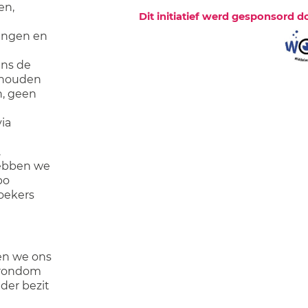
en,
Dit initiatief werd gesponsord d
rengen en
ens de
j houden
h, geen
ia
.
hebben we
bo
oekers
ten we ons
 rondom
der bezit