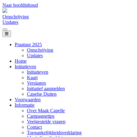
Naar hoofdinhoud
(huidige pagina)
Omschrijving
(huidige pagina)
Updates
Navigatie website
Praatuur 2025
(huidige pagina)
Omschrijving
(huidige pagina)
Updates
Home
Initiatieven
(huidige pagina)
Initiatieven
(huidige pagina)
Kaart
(huidige pagina)
Verslagen
(huidige pagina)
Initiatief aanmelden
(huidige pagina)
Capelse Duiten
Voorwaarden
Informatie
(huidige pagina)
Over Maak Capelle
(huidige pagina)
Campagnetips
(huidige pagina)
Veelgestelde vragen
(huidige pagina)
Contact
(huidige pagina)
Toegankelijkheidsverklaring