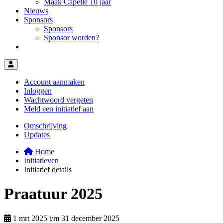
(huidige pagina)
Maak Capelle 10 jaar
Nieuws
Sponsors
(huidige pagina)
Sponsors
(huidige pagina)
Sponsor worden?
Navigatie mijn profiel
Account aanmaken
Inloggen
Wachtwoord vergeten
Meld een initiatief aan
Omschrijving
Updates
Home
Initiatieven
Initiatief details
Praatuur 2025
1 mrt 2025 t/m 31 december 2025