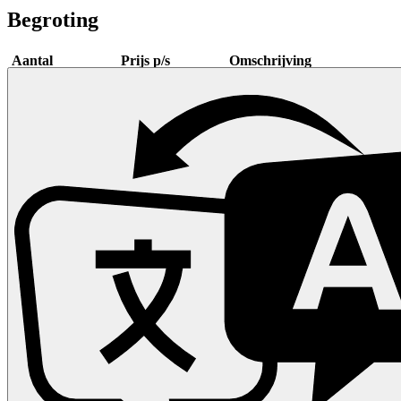
Begroting
Aantal
Prijs p/s
Omschrijving
1
€ 650,00
Start!-krant
1
€ 250,00
Boeken, toners/printkosten, PR