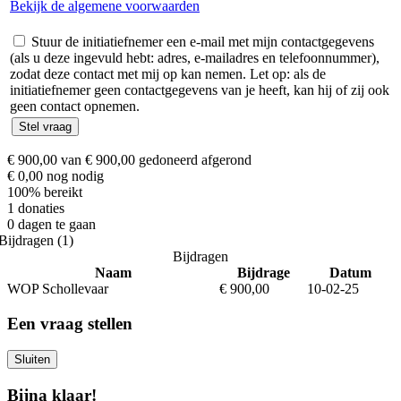
Bekijk de algemene voorwaarden
Stuur de initiatiefnemer een e-mail met mijn contactgegevens
(als u deze ingevuld hebt: adres, e-mailadres en telefoonnummer),
zodat deze contact met mij op kan nemen. Let op: als de
initiatiefnemer geen contactgegevens van je heeft, kan hij of zij ook
geen contact opnemen.
€ 900,00
van
€ 900,00
gedoneerd
afgerond
€ 0,00
nog nodig
100%
bereikt
1
donaties
0
dagen te gaan
Bijdragen (1)
Bijdragen
Naam
Bijdrage
Datum
WOP Schollevaar
€ 900,00
10-02-25
Een vraag stellen
Bijna klaar!