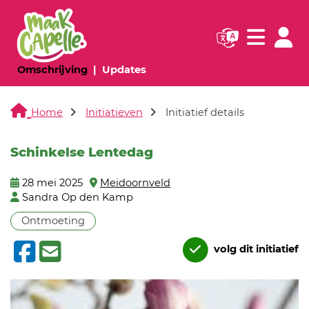
Navigatie websi
Navigatie
(huidige pagina)
(huidige pagina)
Omschrijving
Updates
Home
Initiatieven
Initiatief details
Schinkelse Lentedag
28 mei 2025
Meidoornveld
Sandra Op den Kamp
Ontmoeting
volg dit initiatief