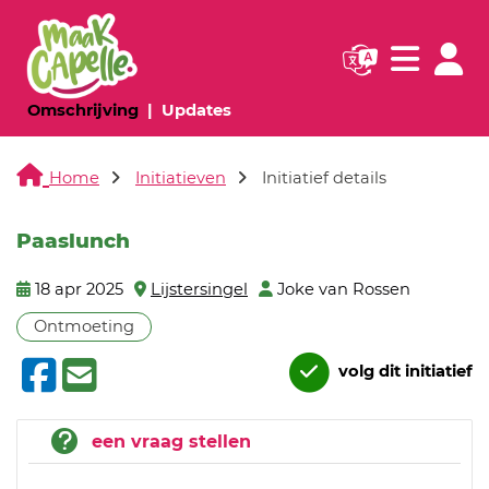
Navigatie websi
Navigatie
(huidige pagina)
(huidige pagina)
Omschrijving
Updates
Home
Initiatieven
Initiatief details
Paaslunch
18 apr 2025
Lijstersingel
Joke van Rossen
Ontmoeting
volg dit initiatief
een vraag stellen