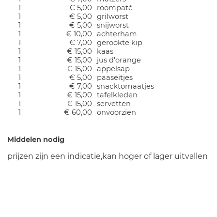
1
€ 5,00
roompaté
1
€ 5,00
grilworst
1
€ 5,00
snijworst
1
€ 10,00
achterham
1
€ 7,00
gerookte kip
1
€ 15,00
kaas
1
€ 15,00
jus d'orange
1
€ 15,00
appelsap
1
€ 5,00
paaseitjes
1
€ 7,00
snacktomaatjes
1
€ 15,00
tafelkleden
1
€ 15,00
servetten
1
€ 60,00
onvoorzien
Middelen nodig
prijzen zijn een indicatie,kan hoger of lager uitvallen