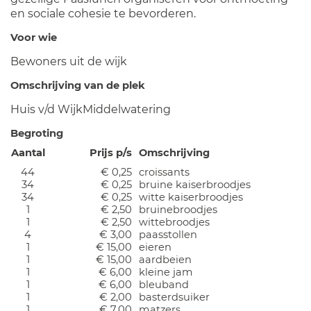
en sociale cohesie te bevorderen.
Voor wie
Bewoners uit de wijk
Omschrijving van de plek
Huis v/d WijkMiddelwatering
Begroting
Aantal
Prijs p/s
Omschrijving
44
€ 0,25
croissants
34
€ 0,25
bruine kaiserbroodjes
34
€ 0,25
witte kaiserbroodjes
1
€ 2,50
bruinebroodjes
1
€ 2,50
wittebroodjes
4
€ 3,00
paasstollen
1
€ 15,00
eieren
1
€ 15,00
aardbeien
1
€ 6,00
kleine jam
1
€ 6,00
bleuband
1
€ 2,00
basterdsuiker
1
€ 7,00
matzers