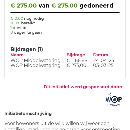
€ 275,00
van
€ 275,00
gedoneerd
€ 0,00
nog nodig
100%
bereikt
1
donaties
0
dagen te gaan
Bijdragen (1)
Naam
Bijdrage
Datum
WOP Middelwatering
€ -166,88
24-04-25
WOP Middelwatering
€ 275,00
03-03-25
Dit initiatief werd gesponsord door:
Initiatiefomschrijving
Voor bewoners uit de wijk willen wij weer een
gezellige Paaslunch organiseren voor ontmoeting