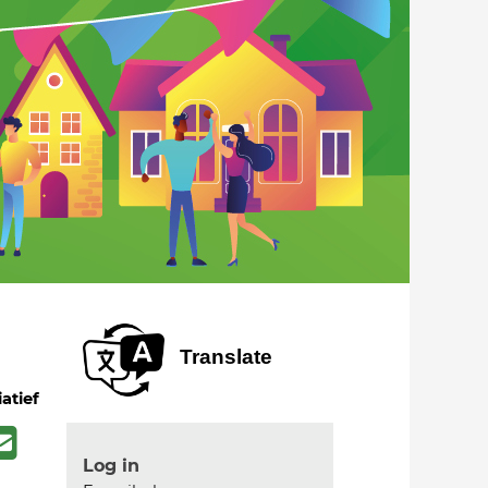
Translate
iatief
Log in