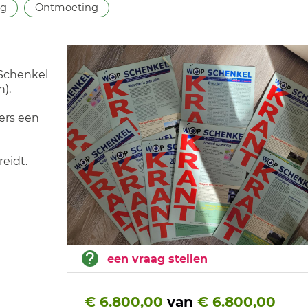
ng
Ontmoeting
 Schenkel
).
ers een
reidt.
een vraag stellen
€ 6.800,00
van
€ 6.800,00