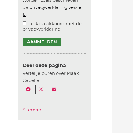
worden zoals beschreven in
de
privacyverklaring versie
1.1
.
Ja, ik ga akkoord met de
privacyverklaring
AANMELDEN
Deel deze pagina
Vertel je buren over Maak
Capelle
Sitemap