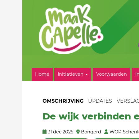
Home
Initiatieven
Voorwaarden
I
OMSCHRIJVING
UPDATES
VERSLA
De wijk verbinden 
31 dec 2025
Bongerd
WOP Schenk