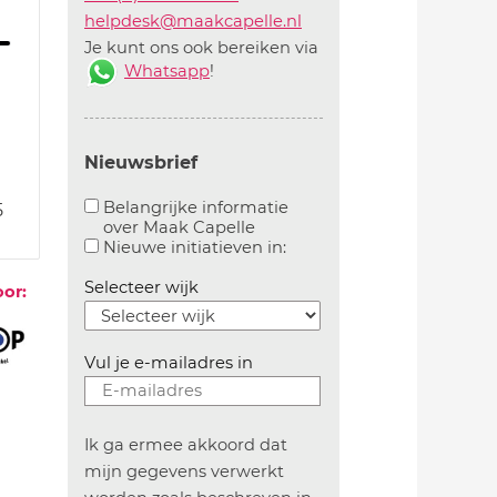
helpdesk@maakcapelle.nl
Je kunt ons ook bereiken via
Whatsapp
!
Nieuwsbrief
Belangrijke informatie
5
over Maak Capelle
Aanvinken om belangrijke informatie over maakca
Aanvinken om informatie 
Nieuwe initiatieven in:
Selecteer wijk
oor:
Vul je e-mailadres in
Ik ga ermee akkoord dat
mijn gegevens verwerkt