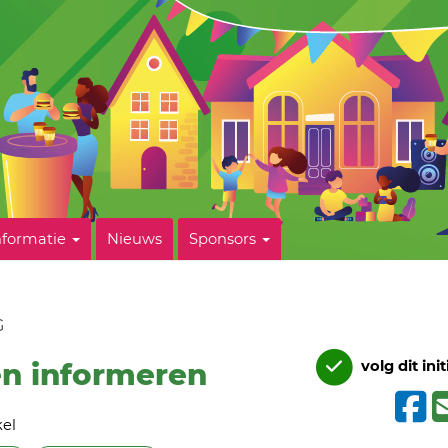
nformatie
Nieuws
Sponsors
G
en informeren
volg dit init
el