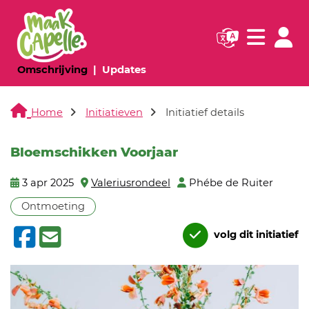
Navigatie websi
Navigatie
(huidige pagina)
(huidige pagina)
Omschrijving
Updates
Home
Initiatieven
Initiatief details
Bloemschikken Voorjaar
3 apr 2025
Valeriusrondeel
Phébe de Ruiter
Ontmoeting
volg dit initiatief