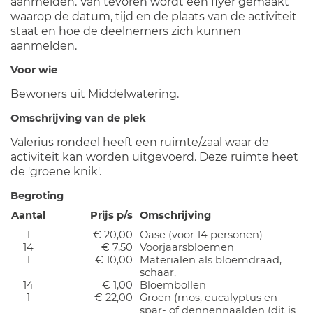
aanmelden. Van tevoren wordt een flyer gemaakt
waarop de datum, tijd en de plaats van de activiteit
staat en hoe de deelnemers zich kunnen
aanmelden.
Voor wie
Bewoners uit Middelwatering.
Omschrijving van de plek
Valerius rondeel heeft een ruimte/zaal waar de
activiteit kan worden uitgevoerd. Deze ruimte heet
de 'groene knik'.
Begroting
Aantal
Prijs p/s
Omschrijving
1
€ 20,00
Oase (voor 14 personen)
14
€ 7,50
Voorjaarsbloemen
1
€ 10,00
Materialen als bloemdraad,
schaar,
14
€ 1,00
Bloembollen
1
€ 22,00
Groen (mos, eucalyptus en
spar- of dennennaalden (dit is