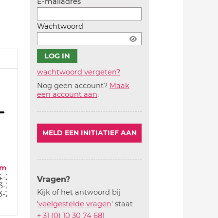
E-mailadres
Wachtwoord
wachtwoord vergeten?
Nog geen account?
Maak
Account
een account aan
.
aanmaken
MELD EEN INITIATIEF AAN
um
4-25
Vragen?
3-25
Kijk of het antwoord bij
3-25
'
veelgestelde vragen
' staat
+ 31 (0) 10 30 74 681