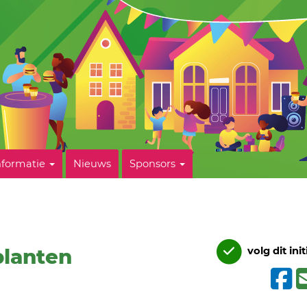
nformatie
Nieuws
Sponsors
planten
volg dit init