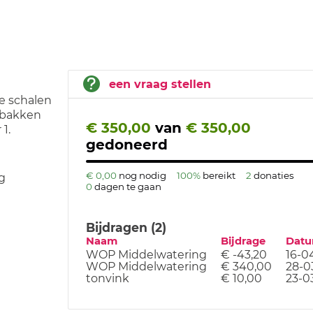
een vraag stellen
de schalen
5 bakken
€ 350,00
van
€ 350,00
1.
gedoneerd
€ 0,00
nog nodig
100%
bereikt
2
donaties
g
0
dagen te gaan
Bijdragen (2)
Naam
Bijdrage
Dat
WOP Middelwatering
€ -43,20
16-0
WOP Middelwatering
€ 340,00
28-0
tonvink
€ 10,00
23-0