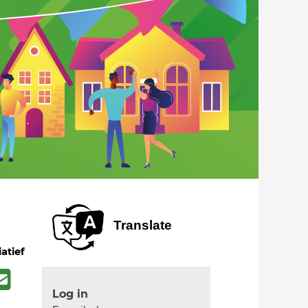
Translate
iatief
Log in