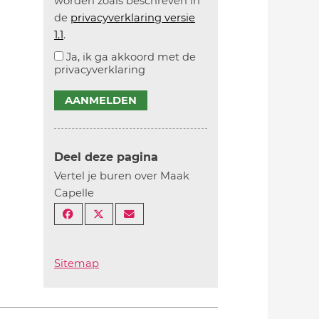
worden zoals beschreven in
de
privacyverklaring versie
1.1
.
Ja, ik ga akkoord met de
privacyverklaring
AANMELDEN
Deel deze pagina
Vertel je buren over Maak
Capelle
Sitemap