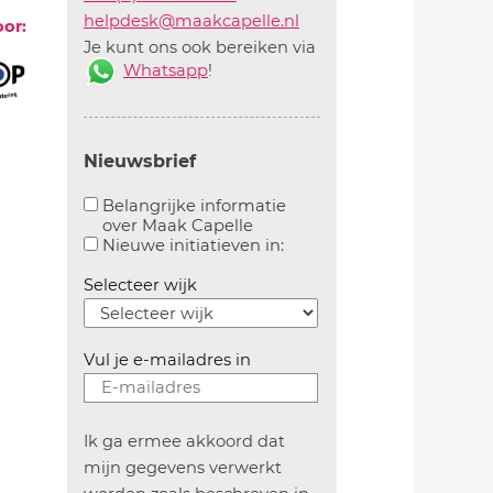
helpdesk@maakcapelle.nl
oor:
Je kunt ons ook bereiken via
Whatsapp
!
Nieuwsbrief
Belangrijke informatie
over Maak Capelle
Aanvinken om belangrijke informatie over maakca
Aanvinken om informatie 
Nieuwe initiatieven in:
Selecteer wijk
Vul je e-mailadres in
Ik ga ermee akkoord dat
mijn gegevens verwerkt