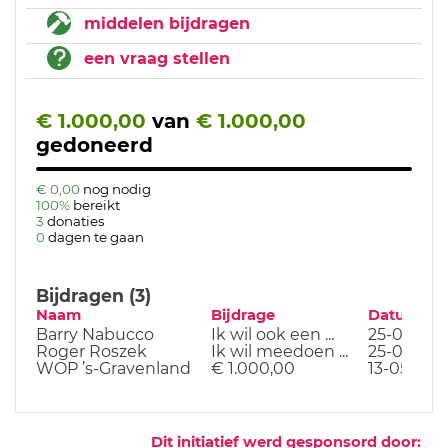
middelen bijdragen
een vraag stellen
€ 1.000,00
van
€ 1.000,00
gedoneerd
€ 0,00
nog nodig
100%
bereikt
3
donaties
0
dagen te gaan
Bijdragen (3)
Naam
Bijdrage
Datum
Barry Nabucco
Ik wil ook een ...
25-09-25
Roger Roszek
Ik wil meedoen ...
25-09-25
WOP ’s-Gravenland
€ 1.000,00
13-05-25
Dit initiatief werd gesponsord door: