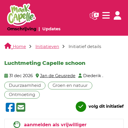
Navigatie websi
Navigatie
(huidige pagina)
(huidige pagina)
Omschrijving
Updates
Home
Initiatieven
Initiatief details
Luchtmeting Capelle schoon
31 dec 2026
Jan de Geusrede
Diederik .
Duurzaamheid
Groen en natuur
Ontmoeting
volg dit initiatief
aanmelden als vrijwilliger